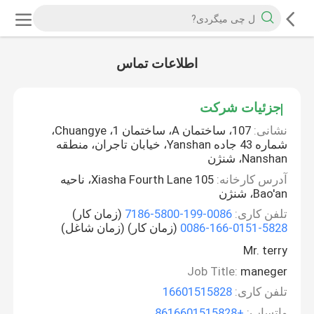
اطلاعات تماس
جزئیات شرکت
نشانی:
107، ساختمان A، ساختمان 1، Chuangye،
شماره 43 جاده Yanshan، خیابان تاجران، منطقه
Nanshan، شنژن
آدرس کارخانه:
105 Xiasha Fourth Lane، ناحیه
Bao'an، شنژن
تلفن کاری:
0086-199-5800-7186
(زمان کار)
0086-166-0151-5828
(زمان کار) (زمان شاغل)
Mr. terry
Job Title:
maneger
تلفن کاری:
16601515828
واتساپ:
+8616601515828