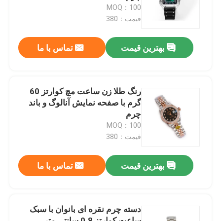
MOQ：100
قیمت：380
درباره ما
بهترین قیمت
تماس با ما
تور کارخانه
کنترل کیفیت
رنگ طلا زن ساعت مچ کوارتز 60
گرم با صفحه نمایش آنالوگ و باند
چرم
با ما تماس بگیرید
MOQ：100
قیمت：380
درخواست نقل قول
بهترین قیمت
تماس با ما
ساعت مچی مکانیکی
دسته چرم نقره ای بانوان با سبک
ساعت مچی مردانه کوارتز
ساعت کوارتز 0.8 سانتی متر