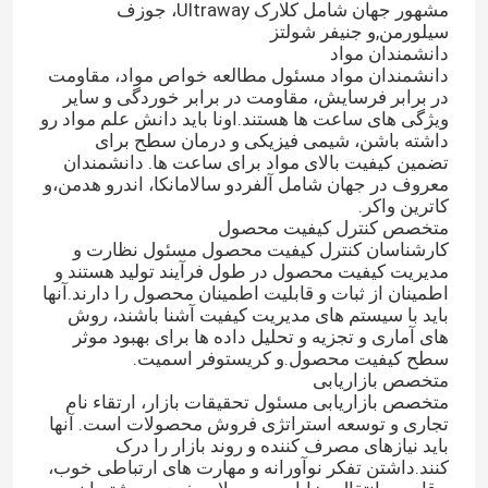
مشهور جهان شامل کلارک Ultraway، جوزف
سیلورمن,و جنيفر شولتز
دانشمندان مواد
دانشمندان مواد مسئول مطالعه خواص مواد، مقاومت
در برابر فرسایش، مقاومت در برابر خوردگی و سایر
ویژگی های ساعت ها هستند.اونا بايد دانش علم مواد رو
داشته باشن، شیمی فیزیکی و درمان سطح برای
تضمین کیفیت بالای مواد برای ساعت ها. دانشمندان
معروف در جهان شامل آلفردو سالامانکا، اندرو هدمن،و
کاترین واکر.
متخصص کنترل کیفیت محصول
کارشناسان کنترل کیفیت محصول مسئول نظارت و
مدیریت کیفیت محصول در طول فرآیند تولید هستند و
اطمینان از ثبات و قابلیت اطمینان محصول را دارند.آنها
باید با سیستم های مدیریت کیفیت آشنا باشند، روش
های آماری و تجزیه و تحلیل داده ها برای بهبود موثر
خونه
سطح کیفیت محصول.و کریستوفر اسمیت.
متخصص بازاریابی
متخصص بازاریابی مسئول تحقیقات بازار، ارتقاء نام
محصولات
تجاری و توسعه استراتژی فروش محصولات است. آنها
باید نیازهای مصرف کننده و روند بازار را درک
کنند.داشتن تفکر نوآورانه و مهارت های ارتباطی خوب،
ویدیو