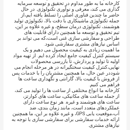
کارخانه ما به طور مداوم در تحقیق و توسعه سرمایه
گذاری می کند، معرفی و نوآوری تکنولوژی. در حال
حاضر ما چندین فناوری اصلی را تسلط یافته ایم،از
جمله تکنولوژی ماشینکاری با دقت بالا، تکنولوژی تولید
هوشمند، تکنولوژی درمان سطح، و غیره علاوه بر این،
تیم تحقیق و توسعه ما همچنین دارای قابلیت های
طراحی و سفارشی سازی غنی است،که می تواند بر
اساس نیازهای مشتری سفارشی شود.
ما اهمیت زیادی به کیفیت محصول می دهیم و یک
سیستم کنترل کیفیت جامع ایجاد کرده ایم. از تهیه مواد
اولیه تا تولید و پردازش، تا بازرسی محصولات
نهایی،کنترل کیفیت سختگیرانه در هر مرحله انجام می
شوددر عین حال، ما همچنین مشتریان را با خدمات پس
از فروش با کیفیت بالا، گارانتی و نگهداری ساعت ها
فراهم می کنیم.
کارخانه ما انواع مختلفی از ساعت ها را تولید می کند،
از جمله ساعت های مکانیکی، ساعت های کوارتز،
ساعت های هوشمند و غیره. هر نوع ساعت دارای
عملکردهای متعدد است، مانند زمان بندی، ضد
آب،موقعیت یابی GPS، و غیره علاوه بر این، ما همچنین
ارائه خدمات سفارشی برای سفارشی سازی با توجه به
نیازهای مشتری.