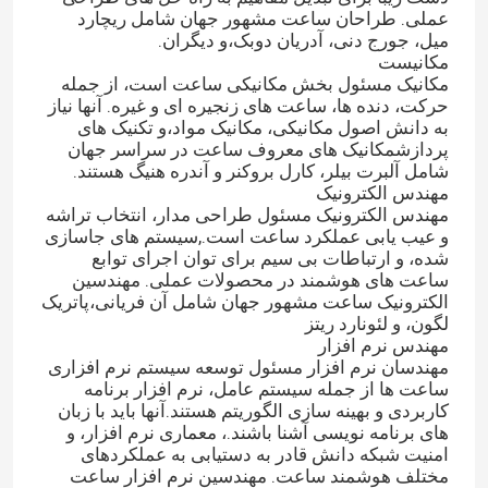
عملی. طراحان ساعت مشهور جهان شامل ریچارد
میل، جورج دنی، آدریان دوبک،و دیگران.
مکانیست
مکانیک مسئول بخش مکانیکی ساعت است، از جمله
حرکت، دنده ها، ساعت های زنجیره ای و غیره. آنها نیاز
به دانش اصول مکانیکی، مکانیک مواد،و تکنیک های
پردازشمکانیک های معروف ساعت در سراسر جهان
شامل آلبرت بیلر، کارل بروکنر و آندره هنیگ هستند.
مهندس الکترونیک
مهندس الکترونیک مسئول طراحی مدار، انتخاب تراشه
و عیب یابی عملکرد ساعت است.,سیستم های جاسازی
شده، و ارتباطات بی سیم برای توان اجرای توابع
ساعت های هوشمند در محصولات عملی. مهندسین
الکترونیک ساعت مشهور جهان شامل آن فریانی،پاتريک
لگون، و لئونارد ریتز
مهندس نرم افزار
مهندسان نرم افزار مسئول توسعه سیستم نرم افزاری
ساعت ها از جمله سیستم عامل، نرم افزار برنامه
کاربردی و بهینه سازی الگوریتم هستند.آنها باید با زبان
های برنامه نویسی آشنا باشند.، معماری نرم افزار، و
امنیت شبکه دانش قادر به دستیابی به عملکردهای
مختلف هوشمند ساعت. مهندسین نرم افزار ساعت