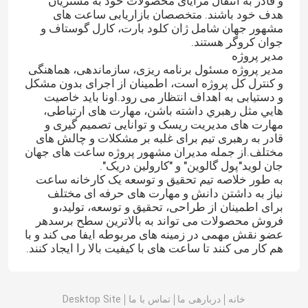
و قادر به انتقال مزایای محصولات خود به مشتریان
هدف خود باشند. متخصصان بازاریابی ساعت های
مشهور جهان شامل ژان کلود بارت، کارل گوستاف و
درباره ما
جوان کروگر هستند.
مدیر پروژه
مدیر پروژه مسئول برنامه ریزی، سازماندهی، هماهنگی
تور کارخانه
و کنترل کل پروژه است، اطمینان از اجرای بدون مشکل
و دستیابی به اهداف انتظار می رود.اونا بايد خاصيت
هايي مثل رهبري داشته باشن، مهارت های ارتباطی،
مهارت های مدیریت ریسک و توانایی تصمیم گیری و
کنترل کیفیت
قادر به رهبری تیم برای غلبه بر مشکلات و چالش های
مختلف.از جمله مدیران مشهور پروژه ساعت های جهان
جان لوید"پول گالوین" و "کارولین دریک".
با ما تماس بگیرید
به طور خلاصه تیم تحقیق و توسعه یک کارخانه ساعت
نیاز به داشتن دانش و مهارت های حرفه ای مختلف
برای اطمینان از طراحی، تحقیق و توسعه، تولید،و
درخواست نقل قول
فروش محصولات می تواند به بالاترین سطح برسدهر
عضو نقش مهمی در زمینه های مربوطه ایفا می کند و با
هم کار می کنند تا ساعت های با کیفیت بالا را ایجاد کنند.
ساعت مچی مکانیکی
خانه
دربارهی ما
تماس با ما
Desktop Site
ساعت مچی مردانه کوارتز