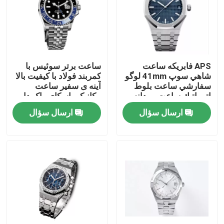
درباره ما
تور کارخانه
APS فابريکه ساعت
ساعت برتر سوئیس با
شاهي سوپ 41mm لوگو
کمربند فولاد با کیفیت بالا
سفارشي ساعت بلوط
آینه ی سفیر ساعت
کنترل کیفیت
اتوماتيك ساعت مردانه
مکانیکی اسکای واک دایر
ساعت ضد آب
ارسال سؤال
ارسال سؤال
با ما تماس بگیرید
درخواست نقل قول
ساعت مچی مکانیکی
ساعت مچی مردانه کوارتز