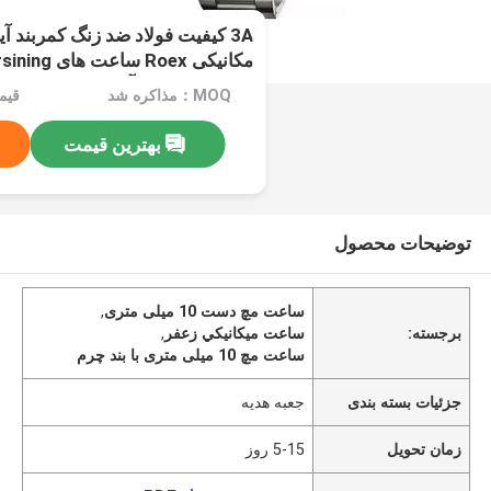
3A کیفیت فولاد ضد زنگ کمربند آ
مکانیکی Roex 
ساعت های ضد آب
MOQ：مذاکره شد
قیم
بهترین قیمت
توضیحات محصول
ساعت مچ دست 10 میلی متری
,
برجسته:
ساعت ميكانيكي زعفر
,
ساعت مچ 10 میلی متری با بند چرم
جزئیات بسته بندی
جعبه هدیه
زمان تحویل
5-15 روز