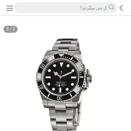
3
/
2