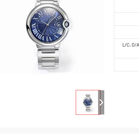
L/C، D/