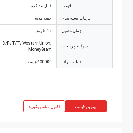
قیمت
قابل مذاکره
جزئیات بسته بندی
جعبه هدیه
زمان تحویل
5-15 روز
A، D/P، T/T، Western Union،
شرایط پرداخت
MoneyGram
قابلیت ارائه
600000 هسته
بهترین قیمت
اکنون تماس بگیرید