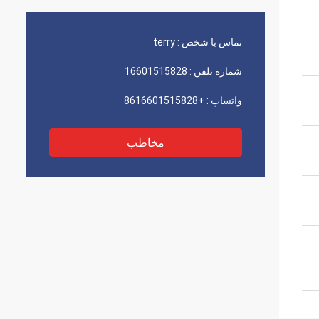
تماس با شخص :
terry
شماره تلفن :
16601515828
واتساپ :
+8616601515828
مخاطب