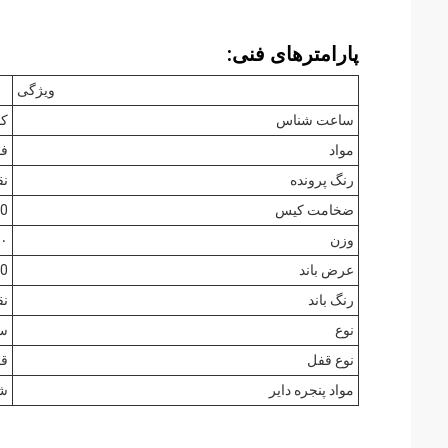
پارامترهای فنی:
ویژگی
ساعت شناس
کو
مواد
فو
رنگ پرونده
نق
ضخامت کیس
10 میل
وزن
۹۰ 
عرض باند
20 میل
رنگ باند
نق
نوع
س
نوع قفل
قف
مواد پنجره دایر
ش