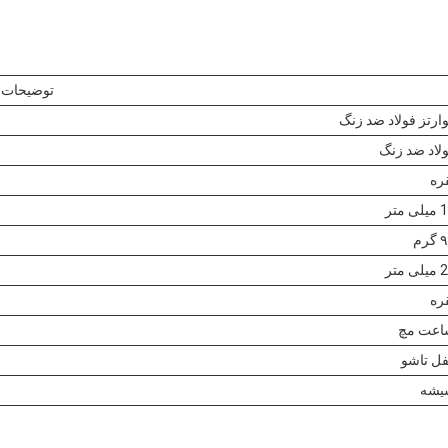
توضیحات
ارتز فولاد ضد زنگ
لاد ضد زنگ
ره
ی متر
گرم
ی متر
ره
اعت مچ
ل تاشو
یشه