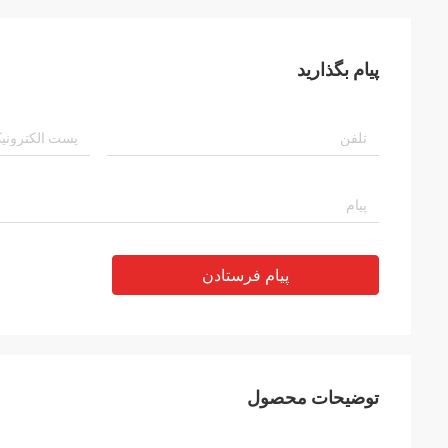
پیام بگذارید
پیام فرستادن
توضیحات محصول