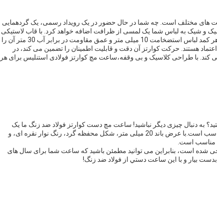
های مختلف است. چه شما در حال حضور در یک رویداد رسمی، یک گردهمایی
شیک و شیک به لباس شما یک لمسی از ظرافت اضافه خواهد کرد. با قاب لاستیکی
فولاد و شکل گردش این ساعت سنج کوارتز لوازم مناسب برای هر کمد لباس استضخامت 10 میلی متر و عمق مقاومت در برابر آب 30 متر آن را
 اعتماد هستند. حرکت کوارتز آن دقت و قابلیت اطمینان را تضمین می کند، در
 کند. با طراحی کلاسیک و بی وقفه،ساعت مچ کوارتز فولادی استنلیس برای هر
تید؟ به دنبال چیزی دیگر نباشید! ساعت مچ دست کوارتز فولاد ضد زنگ ما یک
ساعت شیک را برای شما فراهم می کند که برای هر موقعیتی مناسب است.با عرض باند 20 میلی متر، شکل محفظه گرد، رنگ نوار نقره ای، و
حی شده است، بنابراین می توانید مطمئن باشید که ساعت شما برای سال های
دست بيار و با اين ساعت دستي از فولاد ضد زنگ!