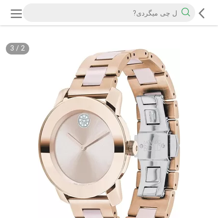
3
/
2