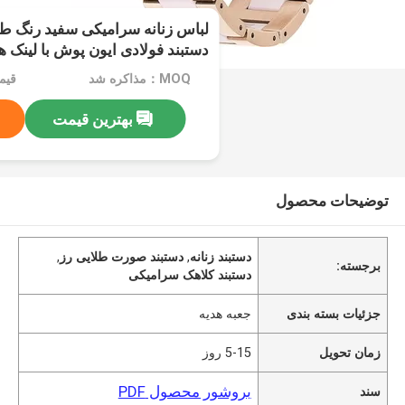
لباس زنانه سرامیکی سفید رنگ ط
دستبند فولادی ایون پوش با لینک
قرمز
MOQ：مذاکره شد
قیم
بهترین قیمت
توضیحات محصول
دستبند زنانه
,
دستبند صورت طلایی رز
,
برجسته:
دستبند کلاهک سرامیکی
جزئیات بسته بندی
جعبه هدیه
زمان تحویل
5-15 روز
بروشور محصول PDF
سند