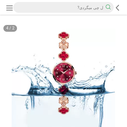
4
/
2