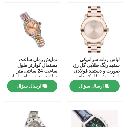
لباس زنانه سرامیکی
نمایش زمان ساعت
سفید رنگ طلایی گل رز،
دستمال کوارتز طول
صورت و دستبند فولادی
ساعت 24 سانتی متر
ایون پوش با لینک های
ساعت مدرن برای بانوان
مرکزی سرامیکی قرمز
ارسال سؤال
ارسال سؤال
خونه
محصولات
ویدیو